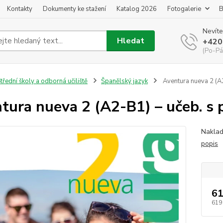
Kontakty
Dokumenty ke stažení
Katalog 2026
Fotogalerie
B
Nevíte
Hledat
+420
(Po-Pá
třední školy a odborná učiliště
Španělský jazyk
Aventura nueva 2 (A2
tura nueva 2 (A2-B1) – učeb. s 
Naklad
popis
61
619