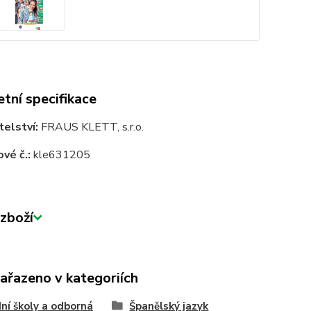
tní specifikace
telství:
FRAUS KLETT, s.r.o.
vé č.:
kle631205
zboží
zařazeno v kategoriích
ní školy a odborná
Španělský jazyk