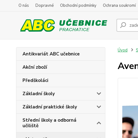
O nás
Dopravné
Obchodní podmínky
Ochrana soukromí
Úvod
S
Antikvariát ABC učebnice
Aven
Akční zboží
Předškoláci
Základní školy
Základní praktické školy
Střední školy a odborná
učiliště