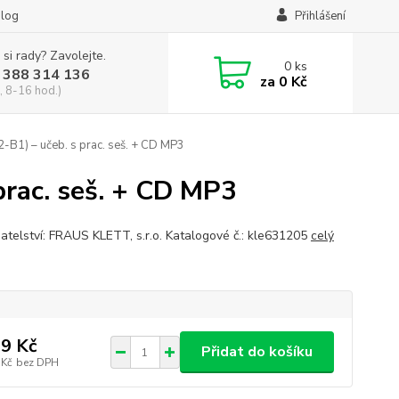
log
Přihlášení
 si rady? Zavolejte.
0
ks
 388 314 136
za
0 Kč
, 8-16 hod.)
-B1) – učeb. s prac. seš. + CD MP3
prac. seš. + CD MP3
atelství: FRAUS KLETT, s.r.o. Katalogové č.: kle631205
celý
9 Kč
Přidat do košíku
 Kč
bez DPH