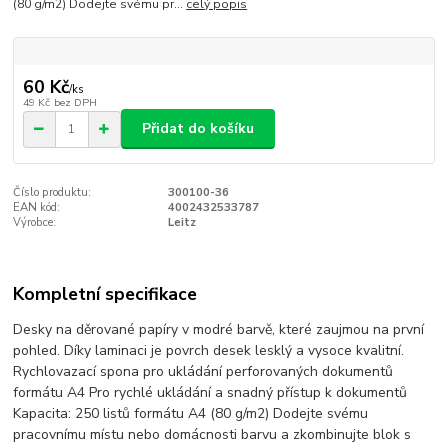
(80 g/m2) Dodejte svému pr...
celý popis
60 Kč
/
ks
49 Kč
bez DPH
Přidat do košíku
Číslo produktu:
300100-36
EAN kód:
4002432533787
Výrobce:
Leitz
Kompletní specifikace
Desky na děrované papíry v modré barvě, které zaujmou na první
pohled. Díky laminaci je povrch desek lesklý a vysoce kvalitní.
Rychlovazací spona pro ukládání perforovaných dokumentů
formátu A4 Pro rychlé ukládání a snadný přístup k dokumentů
Kapacita: 250 listů formátu A4 (80 g/m2) Dodejte svému
pracovnímu místu nebo domácnosti barvu a zkombinujte blok s