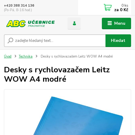
0
ks
+420 388 314 136
za
0 Kč
(Po-Pá, 8-16 hod.)
Menu
Hledat
Úvod
Technika
Desky s rychlovazačem Leitz WOW A4 modré
Desky s rychlovazačem Leitz
WOW A4 modré