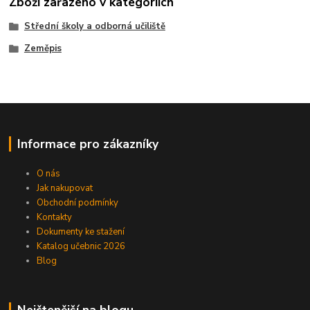
Zboží zařazeno v kategoriích
Střední školy a odborná učiliště
Zeměpis
Informace pro zákazníky
O nás
Jak nakupovat
Obchodní podmínky
Kontakty
Dokumenty ke stažení
Katalog učebnic 2026
Blog
Nejčtenější na blogu