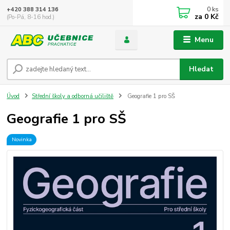
0
ks
+420 388 314 136
za
0 Kč
(Po-Pá, 8-16 hod.)
Menu
Hledat
Úvod
Střední školy a odborná učiliště
Geografie 1 pro SŠ
Geografie 1 pro SŠ
Novinka