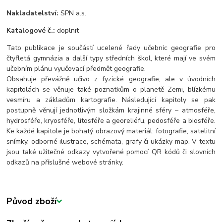
Nakladatelství:
SPN a.s.
Katalogové č.:
doplnit
Tato publikace je součástí ucelené řady učebnic geografie pro
čtyřletá gymnázia a další typy středních škol, které mají ve svém
učebním plánu vyučovací předmět geografie.
Obsahuje převážně učivo z fyzické geografie, ale v úvodních
kapitolách se věnuje také poznatkům o planetě Zemi, blízkému
vesmíru a základům kartografie. Následující kapitoly se pak
postupně věnují jednotlivým složkám krajinné sféry – atmosféře,
hydrosféře, kryosféře, litosféře a georeliéfu, pedosféře a biosféře.
Ke každé kapitole je bohatý obrazový materiál: fotografie, satelitní
snímky, odborné ilustrace, schémata, grafy či ukázky map. V textu
jsou také užitečné odkazy vytvořené pomocí QR kódů či slovních
odkazů na příslušné webové stránky.
Původ zboží