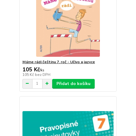
Máme rádi češtinu 7. roč - Učivo a jazyce
105 Kč
/
ks
105 Kč
bez DPH
Přidat do košíku