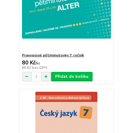
Pravopisné pětiminutovky 7. ročník
80 Kč
/
ks
80 Kč
bez DPH
Přidat do košíku