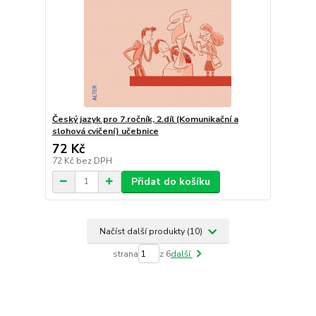
Český jazyk pro 7.ročník, 2.díl (Komunikační a
slohová cvičení) učebnice
72 Kč
72 Kč
bez DPH
Přidat do košíku
Načíst další produkty (10)
strana
z 6
další