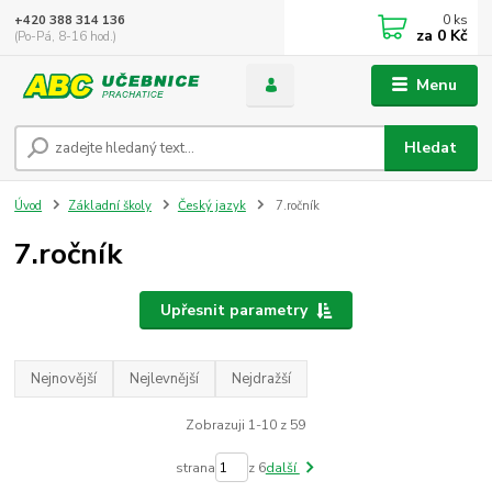
0
ks
+420 388 314 136
za
0 Kč
(Po-Pá, 8-16 hod.)
Menu
Hledat
Úvod
Základní školy
Český jazyk
7.ročník
7.ročník
Upřesnit parametry
Nejnovější
Nejlevnější
Nejdražší
Zobrazuji 1-10 z 59
strana
z 6
další