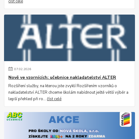
číst celé
07
.
02
.
2026
Nově ve vzornících: učebnice nakladatelství ALTER
Rozšíření služby, na kterou jste zvyklí Rozšířením vzorníků o
nakladatelství ALTER chceme školám nabídnout ještě větší výběr a
lepší přehled při ro...
číst celé