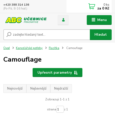
0
ks
+420 388 314 136
za
0 Kč
(Po-Pá, 8-16 hod.)
Menu
Hledat
Úvod
Kancelářské potřeby
Razítka
Camouflage
Camouflage
Upřesnit parametry
Nejnovější
Nejlevnější
Nejdražší
Zobrazuji 1-1 z 1
strana
z 1