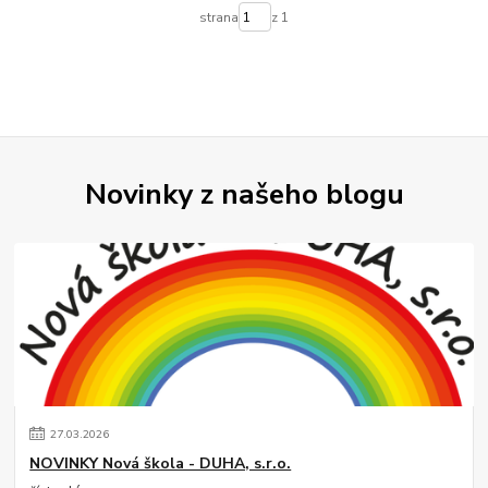
strana
z 1
Novinky z našeho blogu
27
.
03
.
2026
NOVINKY Nová škola - DUHA, s.r.o.