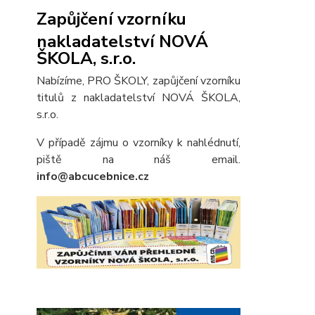
Zapůjčení vzorníku
nakladatelství NOVÁ
ŠKOLA, s.r.o.
Nabízíme, PRO ŠKOLY, zapůjčení vzorníku
titulů z nakladatelství NOVÁ ŠKOLA,
s.r.o.
V případě zájmu o vzorníky k nahlédnutí,
piště na náš email.
info@abcucebnice.cz