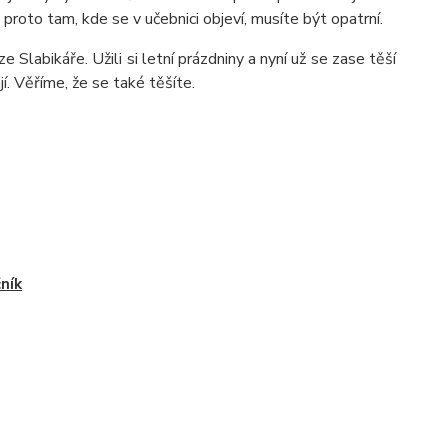
proto tam, kde se v učebnici objeví, musíte být opatrní.
Slabikáře. Užili si letní prázdniny a nyní už se zase těší
í. Věříme, že se také těšíte.
čník