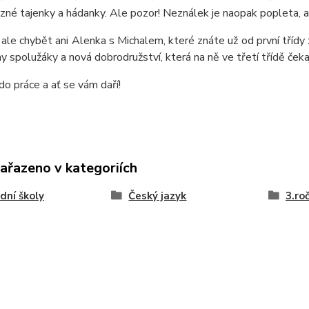
různé tajenky a hádanky. Ale pozor! Neználek je naopak popleta, a 
le chybět ani Alenka s Michalem, které znáte už od první třídy ze 
y spolužáky a nová dobrodružství, která na ně ve třetí třídě čekaj
do práce a ať se vám daří!
zařazeno v kategoriích
dní školy
Český jazyk
3.ro