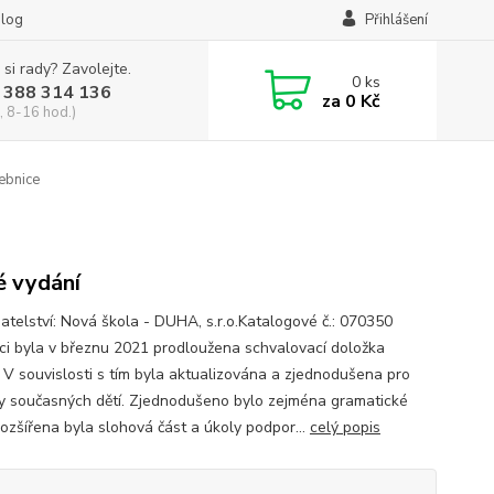
log
Přihlášení
 si rady? Zavolejte.
0
ks
 388 314 136
za
0 Kč
, 8-16 hod.)
čebnice
 vydání
atelství: Nová škola - DUHA, s.r.o.Katalogové č.: 070350
ci byla v březnu 2021 prodloužena schvalovací doložka
V souvislosti s tím byla aktualizována a zjednodušena pro
y současných dětí. Zjednodušeno bylo zejména gramatické
rozšířena byla slohová část a úkoly podpor...
celý popis