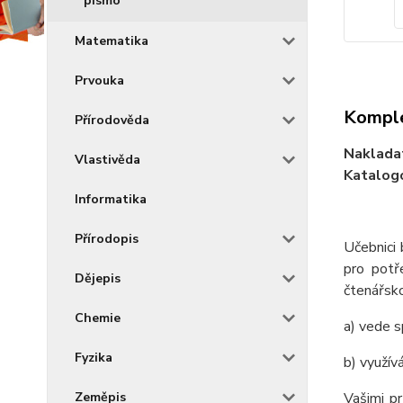
písmo
Matematika
Prvouka
Komple
Přírodověda
Naklada
Vlastivěda
Katalogo
Informatika
Přírodopis
Učebnici 
pro potř
Dějepis
čtenářsk
Chemie
a) vede s
Fyzika
b) využív
Zeměpis
Vašimi p