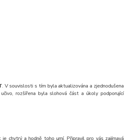
T
. V souvislosti s tím byla aktualizována a zjednodušena
čivo, rozšířena byla slohová část a úkoly podporující
je chytrý a hodně toho umí. Připravil pro vás zajímavá