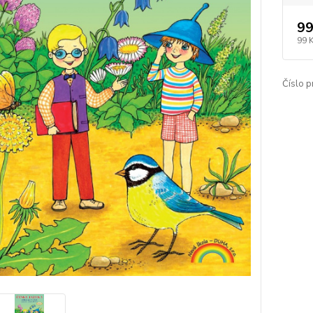
99
99 
Číslo p