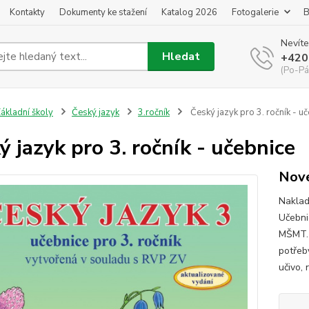
Kontakty
Dokumenty ke stažení
Katalog 2026
Fotogalerie
B
Nevíte
Hledat
+420
(Po-Pá
ákladní školy
Český jazyk
3.ročník
Český jazyk pro 3. ročník - u
ý jazyk pro 3. ročník - učebnice
Nové
Naklad
Učebni
MŠMT. 
potřeb
učivo, 