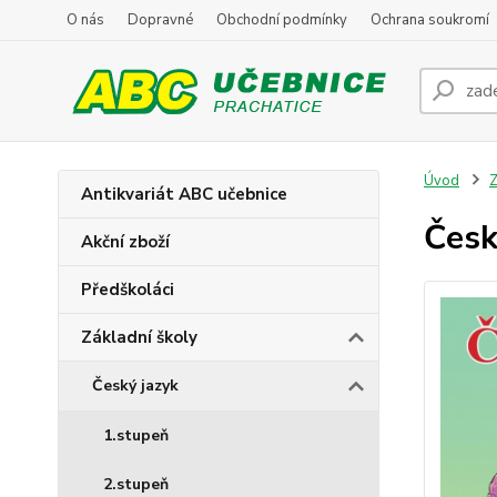
O nás
Dopravné
Obchodní podmínky
Ochrana soukromí
Úvod
Z
Antikvariát ABC učebnice
Česk
Akční zboží
Předškoláci
Základní školy
Český jazyk
1.stupeň
2.stupeň