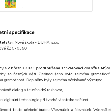
tní specifikace
telství:
Nová škola - DUHA, s.r.o.
vé č.:
070350
byla
v březnu 2021 prodloužena schvalovací doložka MŠM
eby současných dětí. Zjednodušeno bylo zejména gramatické u
ou gramotnost. Doplněny byly zejména očekávané výstupy:
právně dialog a telefonický rozhovor,
ání digitální technologie při tvorbě vlastního sdělení.
růvodci touto učebnicí budou Všeználek a Neználek. Všeználek 