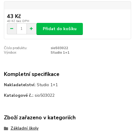
43 Kč
43 Kč
bez DPH
Přidat do košíku
Číslo produktu:
sio503022
Výrobce:
Studio 1+1
Kompletní specifikace
Nakladatelství:
Studio 1+1
Katalogové č.:
sio503022
Zboží zařazeno v kategoriích
Základní školy