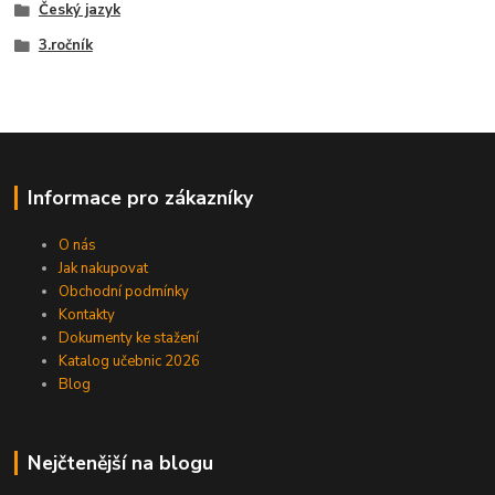
Český jazyk
3.ročník
Informace pro zákazníky
O nás
Jak nakupovat
Obchodní podmínky
Kontakty
Dokumenty ke stažení
Katalog učebnic 2026
Blog
Nejčtenější na blogu