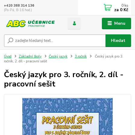
0
ks
+420 388 314 136
za
0 Kč
(Po-Pá, 8-16 hod.)
Menu
Hledat
Úvod
Základní školy
Český jazyk
3.ročník
Český jazyk pro 3.
ročník, 2. díl - pracovní sešit
Český jazyk pro 3. ročník, 2. díl -
pracovní sešit