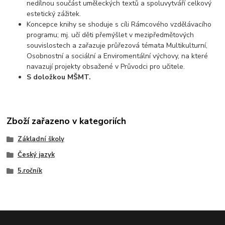
nedílnou součást uměleckých textů a spoluvytváří celkový
estetický zážitek.
Koncepce knihy se shoduje s cíli Rámcového vzdělávacího
programu; mj. učí děti přemýšlet v mezipředmětových
souvislostech a zařazuje průřezová témata Multikulturní,
Osobnostní a sociální a Enviromentální výchovy, na které
navazují projekty obsažené v Průvodci pro učitele.
S doložkou MŠMT.
Zboží zařazeno v kategoriích
Základní školy
Český jazyk
5.ročník