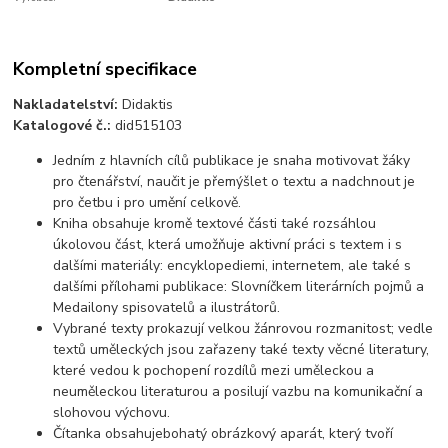
Kompletní specifikace
Nakladatelství:
Didaktis
Katalogové č.:
did515103
Jedním z hlavních cílů publikace je snaha motivovat žáky
pro čtenářství, naučit je přemýšlet o textu a nadchnout je
pro četbu i pro umění celkově.
Kniha obsahuje kromě t
extové části také rozsáhlou
úkolovou část, která umožňuje
aktivní práci s textem i s
dalšími materiály: encyklopediemi, internetem, ale také s
dalšími přílohami publikace: Slovníčkem literárních pojmů a
Medailony spisovatelů a ilustrátorů.
Vybrané texty prokazují velkou
žánrovou rozmanitost; vedle
textů uměleckých jsou zařazeny také texty věcné literatury,
které vedou k pochopení rozdílů mezi uměleckou a
neuměleckou literaturou a posilují vazbu na komunikační a
slohovou výchovu.
Čítanka obsahuje
bohatý obrázkový aparát, který tvoří