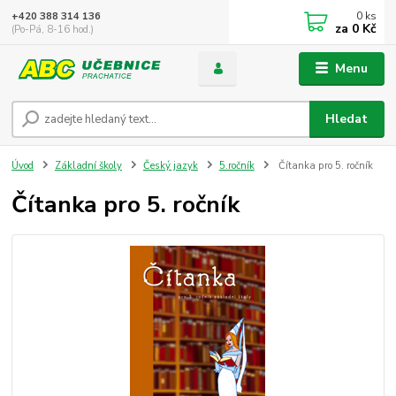
0
ks
+420 388 314 136
za
0 Kč
(Po-Pá, 8-16 hod.)
Menu
Hledat
Úvod
Základní školy
Český jazyk
5.ročník
Čítanka pro 5. ročník
Čítanka pro 5. ročník