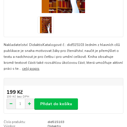
Nakladatelství: DidaktisKatalogové č.: did515103 Jedním z hlavních cílů
publikace je snaha motivovat žáky pro čtenářství, naučit je přemýšlet o
textu a nadchnout je pro četbu i pro umění celkově. Kniha obsahuje
kromě textové části také rozsáhlou úkolovou část, která umožňuje aktivní
práci s te...
celý popis
199 Kč
199 Kč
bez DPH
Přidat do košíku
Číslo produktu:
did515103
Výrobce:
Didaktis