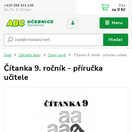
0
ks
+420 388 314 136
za
0 Kč
(Po-Pá, 8-16 hod.)
Menu
Hledat
Úvod
Základní školy
Český jazyk
Čítanka 9. ročník - příručka učitele
Čítanka 9. ročník - příručka
učitele