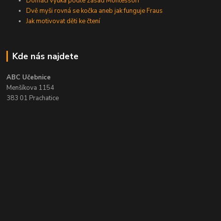
Domácí výuka podle zásad Montessori
Dvě myši rovná se kočka aneb jak funguje Fraus
Jak motivovat děti ke čtení
Kde nás najdete
ABC Učebnice
Menšíkova 1154
383 01 Prachatice