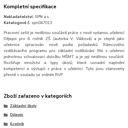
Kompletní specifikace
Nakladatelství:
SPN a.s.
Katalogové č.
spn047013
Pracovní sešit je nedílnou součástí práce s nově vydanou učebnicí
Dějepis pro 6. ročník ZŠ (autorka V. Válková) a je stejně jako
učebnice zpracován nově podle požadavků Rámcového
vzdělávacího programu pro základní vzdělávání. Má s učebnicí
jednotnou schvalovací doložku MŠMT a je její nedílnou součástí.
Rozšiřuje množství a typy úkolů, které usnadní naplnění
kompetencí a výstupů z práce s učebnicí. Tyto jsou stanoveny
přesně v souladu se zněním RVP
Zboží zařazeno v kategoriích
Základní školy
Dějepis
6.ročník