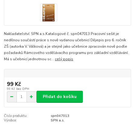
Nakladatelství: SPN a.s.Katalogové č. spn047013 Pracovní sešit je
nedílnou součástí práce s nově vydanou učebnicí Dějepis pro 6. ročník
ZŠ (autorka V. Válková) a je stejně jako učebnice zpracován nově podle
požadavků Rámcového vzdělávacího programu pro základní vzdělávání.
Má s učebnicí jednotnou sc...
celý popis
99 Kč
99 Kč
bez DPH
Přidat do košíku
Číslo produktu:
spn047013
Výrobce:
SPN a.s.