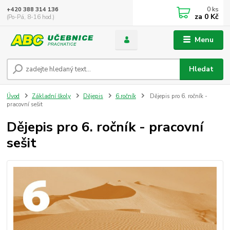
0
ks
+420 388 314 136
za
0 Kč
(Po-Pá, 8-16 hod.)
Menu
Hledat
Úvod
Základní školy
Dějepis
6.ročník
Dějepis pro 6. ročník -
pracovní sešit
Dějepis pro 6. ročník - pracovní
sešit