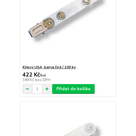
Klipsy USA, barva čirá / 100 ks
422 Kč
/
bal.
349 Kč
bez DPH
Přidat do košíku