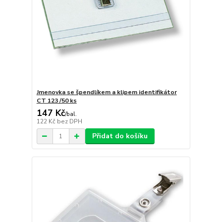
Jmenovka se špendlíkem a klipem identifikátor
CT 123 /50 ks
147 Kč
/
bal.
122 Kč
bez DPH
Přidat do košíku