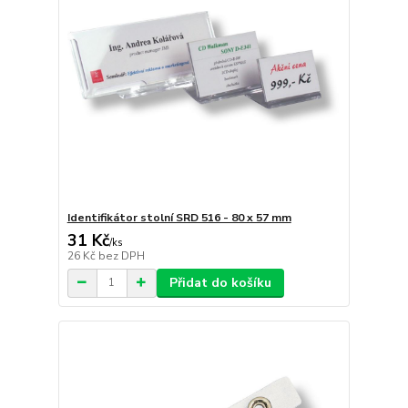
Identifikátor stolní SRD 516 - 80 x 57 mm
31 Kč
/
ks
26 Kč
bez DPH
Přidat do košíku