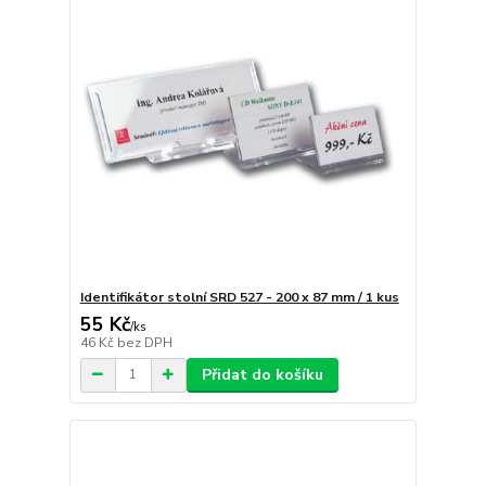
Identifikátor stolní SRD 527 - 200 x 87 mm / 1 kus
55 Kč
/
ks
46 Kč
bez DPH
Přidat do košíku