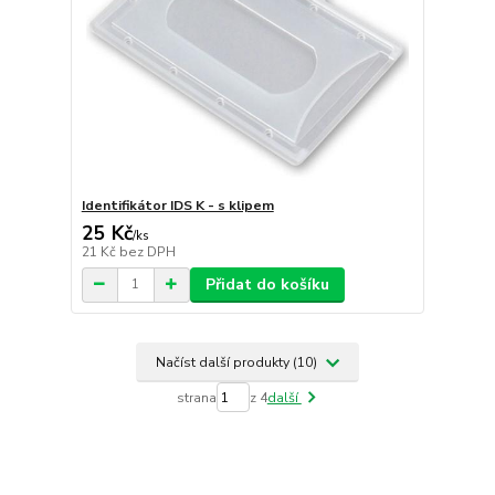
Identifikátor IDS K - s klipem
25 Kč
/
ks
21 Kč
bez DPH
Přidat do košíku
Načíst další produkty (10)
strana
z 4
další