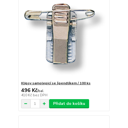
Klipsy samolepicí se špendlíkem / 100 ks
496 Kč
/
bal.
410 Kč
bez DPH
Přidat do košíku