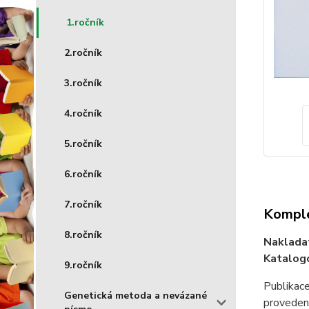
1.ročník
2.ročník
3.ročník
4.ročník
5.ročník
6.ročník
7.ročník
Komple
8.ročník
Naklada
Katalog
9.ročník
Publikac
Genetická metoda a nevázané
provedení