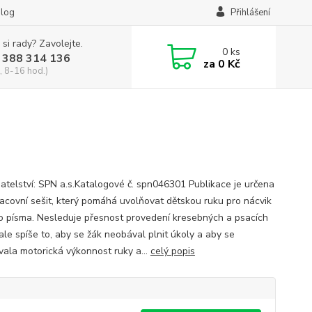
log
Přihlášení
 si rady? Zavolejte.
0
ks
 388 314 136
za
0 Kč
, 8-16 hod.)
atelství: SPN a.s.Katalogové č. spn046301 Publikace je určena
racovní sešit, který pomáhá uvolňovat dětskou ruku pro nácvik
o písma. Nesleduje přesnost provedení kresebných a psacích
ale spíše to, aby se žák neobával plnit úkoly a aby se
vala motorická výkonnost ruky a...
celý popis