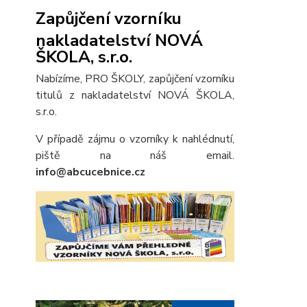
Zapůjčení vzorníku
nakladatelství NOVÁ
ŠKOLA, s.r.o.
Nabízíme, PRO ŠKOLY, zapůjčení vzorníku
titulů z nakladatelství NOVÁ ŠKOLA,
s.r.o.
V případě zájmu o vzorníky k nahlédnutí,
piště na náš email.
info@abcucebnice.cz