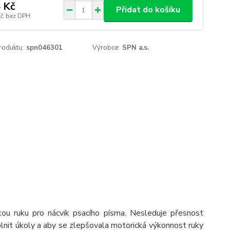
 Kč
Přidat do košíku
Kč
bez DPH
roduktu:
spn046301
Výrobce:
SPN a.s.
kou ruku pro nácvik psacího písma. Nesleduje přesnost
plnit úkoly a aby se zlepšovala motorická výkonnost ruky