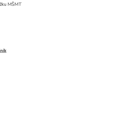
oložku MŠMT
čník