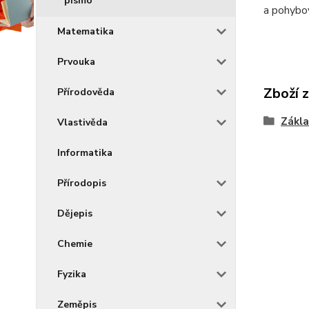
písmo
a pohybo
Matematika
Prvouka
Zboží 
Přírodověda
Zákla
Vlastivěda
Informatika
Přírodopis
Dějepis
Chemie
Fyzika
Zeměpis