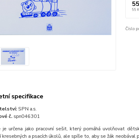
55
55 
Číslo p
tní specifikace
telství:
SPN a.s.
ové č.
spn046301
e je určena jako pracovní sešit, který pomáhá uvolňovat děts
 kresebných a psacích úkolů, ale spíše to, aby se žák neobával 