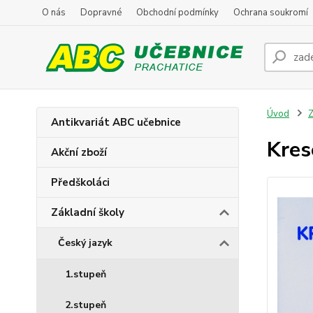
O nás
Dopravné
Obchodní podmínky
Ochrana soukromí
Úvod
Z
Antikvariát ABC učebnice
Kres
Akční zboží
Předškoláci
Základní školy
Český jazyk
1.stupeň
2.stupeň