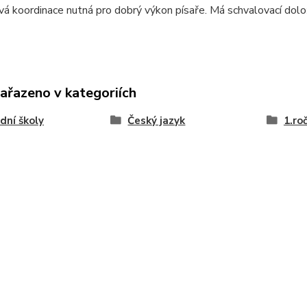
vá koordinace nutná pro dobrý výkon písaře. Má schvalovací d
zařazeno v kategoriích
dní školy
Český jazyk
1.ro