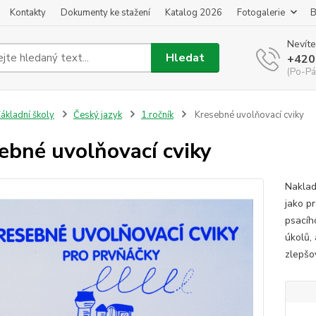
Kontakty
Dokumenty ke stažení
Katalog 2026
Fotogalerie
B
Nevíte
Hledat
+420
(Po-Pá
ákladní školy
Český jazyk
1.ročník
Kresebné uvolňovací cviky
ebné uvolňovací cviky
Naklad
jako p
psacíh
úkolů, 
zlepšo