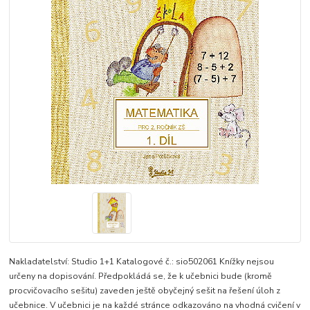
Nakladatelství: Studio 1+1 Katalogové č.: sio502061 Knížky nejsou
určeny na dopisování. Předpokládá se, že k učebnici bude (kromě
procvičovacího sešitu) zaveden ještě obyčejný sešit na řešení úloh z
učebnice. V učebnici je na každé stránce odkazováno na vhodná cvičení v