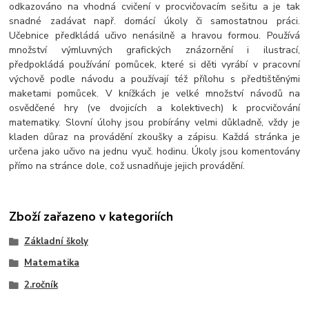
odkazováno na vhodná cvičení v procvičovacím sešitu a je tak
snadné zadávat např. domácí úkoly či samostatnou práci.
Učebnice předkládá učivo nenásilně a hravou formou. Používá
množství výmluvných grafických znázornění i ilustrací,
předpokládá používání pomůcek, které si děti vyrábí v pracovní
výchově podle návodu a používají též přílohu s předtištěnými
maketami pomůcek. V knížkách je velké množství návodů na
osvědčené hry (ve dvojicích a kolektivech) k procvičování
matematiky. Slovní úlohy jsou probírány velmi důkladně, vždy je
kladen důraz na provádění zkoušky a zápisu. Každá stránka je
určena jako učivo na jednu vyuč. hodinu. Úkoly jsou komentovány
přímo na stránce dole, což usnadňuje jejich provádění.
Zboží zařazeno v kategoriích
Základní školy
Matematika
2.ročník