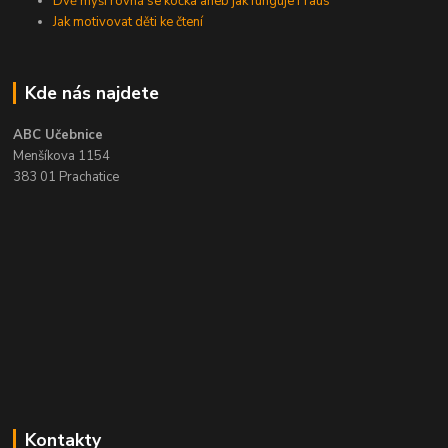
Dvě myši rovná se kočka aneb jak funguje Fraus
Jak motivovat děti ke čtení
Kde nás najdete
ABC Učebnice
Menšíkova 1154
383 01 Prachatice
Kontakty