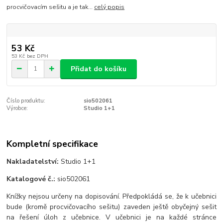
procvičovacím sešitu a je tak...
celý popis
53 Kč
53 Kč
bez DPH
Přidat do košíku
Číslo produktu:
sio502061
Výrobce:
Studio 1+1
Kompletní specifikace
Nakladatelství:
Studio 1+1
Katalogové č.:
sio502061
Knížky nejsou určeny na dopisování. Předpokládá se, že k učebnici
bude (kromě procvičovacího sešitu) zaveden ještě obyčejný sešit
na řešení úloh z učebnice. V učebnici je na každé stránce