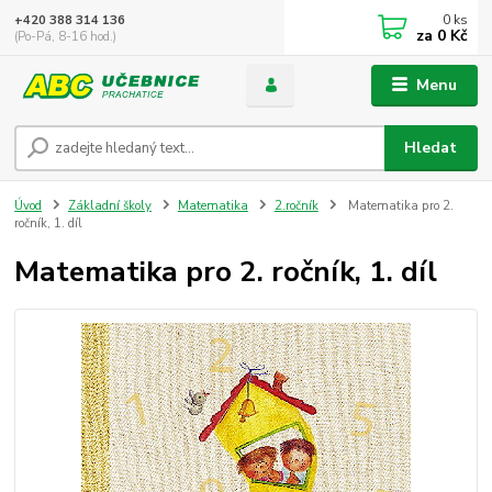
0
ks
+420 388 314 136
za
0 Kč
(Po-Pá, 8-16 hod.)
Menu
Hledat
Úvod
Základní školy
Matematika
2.ročník
Matematika pro 2.
ročník, 1. díl
Matematika pro 2. ročník, 1. díl