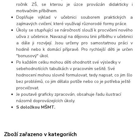
ročník ZŠ, se kterou je úzce provázán didakticky i
motivačním příběhem.
Doplňuje výklad v učebnici souborem praktických a
zajímavých cvičení, které využívají různorodé formy práce.
Úkoly se stupňující se náročností slouží k procvičení nového
učiva z učebnice. Navazují na dějovou linii příběhu v učebnici
a dále ji rozvíjejí. Jsou určeny pro samostatnou práci v
hodině nebo k domácí přípravě. Pro rychlejší děti je určen
"bonusový" úkol.
Po každém celku mohou děti ohodnotit své výsledky v
sebehodnotících tabulkách v pracovním sešitě. Své
hodnocení mohou slovně formulovat, tedy napsat, co jim šlo
bez problémů, co jim dělalo potíže nebo co je potřeba ještě
procvičovat.
Je poutavě graficky zpracován, obsahuje řadu ilustrací
názorně doprovázejících úkoly.
S doložkou MŠMT.
Zboží zařazeno v kategoriích