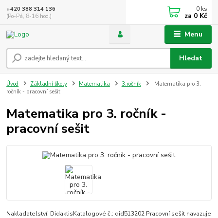
0
ks
+420 388 314 136
za
0 Kč
(Po-Pá, 8-16 hod.)
Menu
Hledat
Úvod
Základní školy
Matematika
3.ročník
Matematika pro 3.
ročník - pracovní sešit
Matematika pro 3. ročník -
pracovní sešit
Nakladatelství: DidaktisKatalogové č.: did513202 Pracovní sešit navazuje