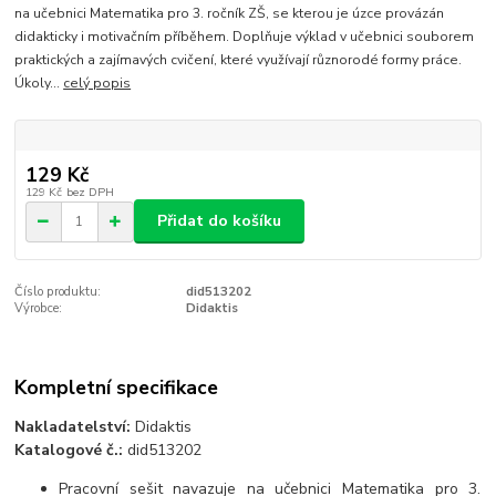
na učebnici Matematika pro 3. ročník ZŠ, se kterou je úzce provázán
didakticky i motivačním příběhem. Doplňuje výklad v učebnici souborem
praktických a zajímavých cvičení, které využívají různorodé formy práce.
Úkoly...
celý popis
129 Kč
129 Kč
bez DPH
Přidat do košíku
Číslo produktu:
did513202
Výrobce:
Didaktis
Kompletní specifikace
Nakladatelství:
Didaktis
Katalogové č.:
did513202
Pracovní sešit navazuje na učebnici Matematika pro 3.