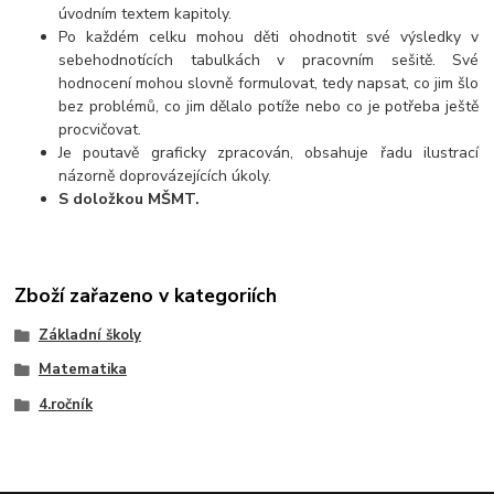
úvodním textem kapitoly.
Po každém celku mohou děti ohodnotit své výsledky v
sebehodnotících tabulkách v pracovním sešitě. Své
hodnocení mohou slovně formulovat, tedy napsat, co jim šlo
bez problémů, co jim dělalo potíže nebo co je potřeba ještě
procvičovat.
Je poutavě graficky zpracován, obsahuje řadu ilustrací
názorně doprovázejících úkoly.
S doložkou MŠMT.
Zboží zařazeno v kategoriích
Základní školy
Matematika
4.ročník