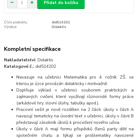
Přidat do košíku
Číslo produktu:
did514202
Výrobce:
Didaktis
Kompletní specifikace
Nakladatelství:
Didaktis
Katalogové č.:
did514202
Navazuje na učebnici Matematika pro 4. ročník ZŠ, se
kterou je úzce provázán didakticky i motivačně.
Doplňuje výklad v učebnici souborem praktických a
zajímavých cvičení, které využívají různorodé formy práce
(arkádové hry, slovní úlohy, tabulky apod.).
Pracovní sešit je nově rozdělen na 2 části: úkoly v části A
navazují tematicky na úvodní text v učebnici, úkoly v části B
představují zásobník úkolů k procvičení nového učiva.
Úkoly v části A mají formu příspěvků členů party dětí na
společném chatu a týkají se problematiky navozené