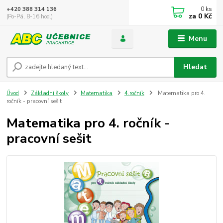
0
ks
+420 388 314 136
za
0 Kč
(Po-Pá, 8-16 hod.)
Menu
Hledat
Úvod
Základní školy
Matematika
4.ročník
Matematika pro 4.
ročník - pracovní sešit
Matematika pro 4. ročník -
pracovní sešit