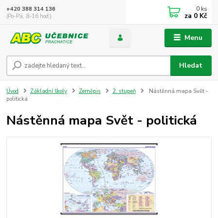
0
ks
+420 388 314 136
za
0 Kč
(Po-Pá, 8-16 hod.)
Menu
Hledat
Úvod
Základní školy
Zeměpis
2. stupeň
Nástěnná mapa Svět -
politická
Nástěnná mapa Svět - politická