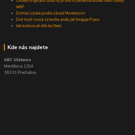
Chcete originální obal na právě rozečtenou knížku nebo sešity
dětí?
Domácí výuka podle zásad Montessori
Dvě myši rovná se kočka aneb jak funguje Fraus
Jak motivovat děti ke čtení
Kde nás najdete
ABC Učebnice
Menšíkova 1154
383 01 Prachatice