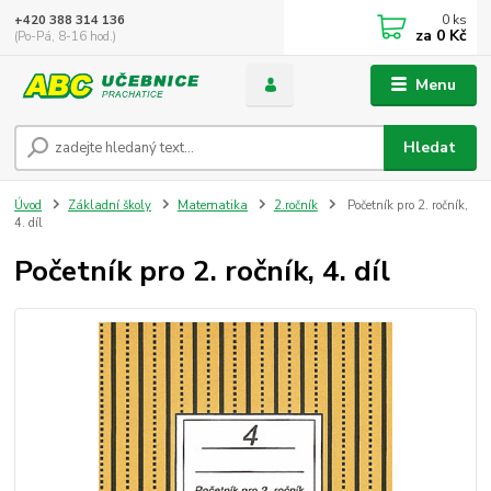
0
ks
+420 388 314 136
za
0 Kč
(Po-Pá, 8-16 hod.)
Menu
Hledat
Úvod
Základní školy
Matematika
2.ročník
Početník pro 2. ročník,
4. díl
Početník pro 2. ročník, 4. díl