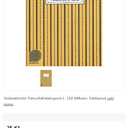
Vydavatelství: PansofiaKatalogové č.: 152-64Autor: Sántayová
celý
popis
25 Kč