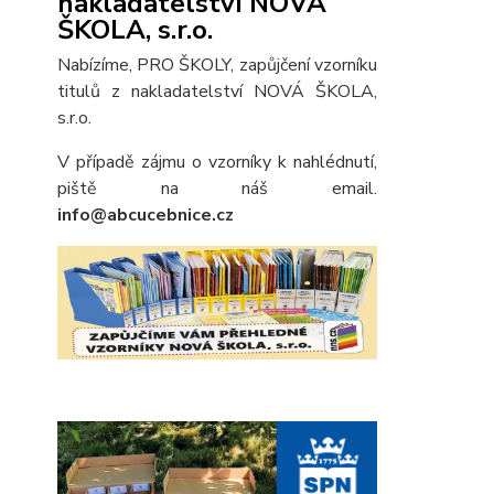
nakladatelství NOVÁ
ŠKOLA, s.r.o.
Nabízíme, PRO ŠKOLY, zapůjčení vzorníku
titulů z nakladatelství NOVÁ ŠKOLA,
s.r.o.
V případě zájmu o vzorníky k nahlédnutí,
piště na náš email.
info@abcucebnice.cz