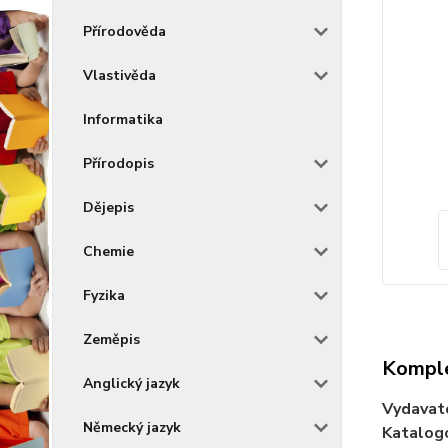
Přírodověda
Vlastivěda
Informatika
Přírodopis
Dějepis
Chemie
Fyzika
Zeměpis
Komple
Anglický jazyk
Vydavat
Německý jazyk
Katalogo