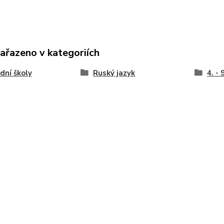
zařazeno v kategoriích
dní školy
Ruský jazyk
4. - 