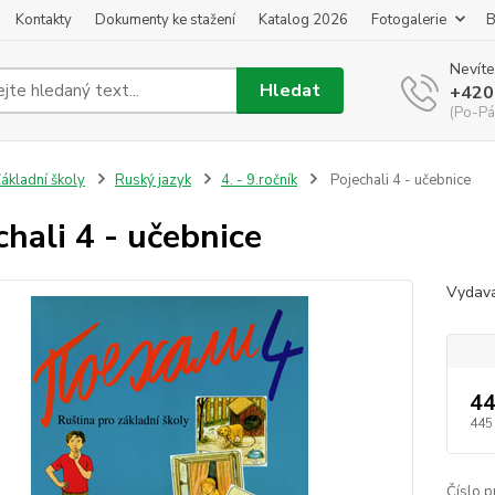
Kontakty
Dokumenty ke stažení
Katalog 2026
Fotogalerie
B
Nevíte
Hledat
+420
(Po-Pá
ákladní školy
Ruský jazyk
4. - 9.ročník
Pojechali 4 - učebnice
chali 4 - učebnice
Vydava
44
445
Číslo p