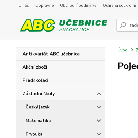
O nás
Dopravné
Obchodní podmínky
Ochrana soukromí
Úvod
Z
Antikvariát ABC učebnice
Poje
Akční zboží
Předškoláci
Základní školy
Český jazyk
Matematika
Prvouka