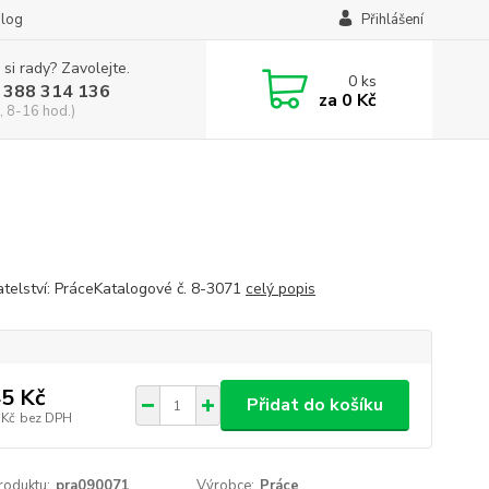
log
Přihlášení
 si rady? Zavolejte.
0
ks
 388 314 136
za
0 Kč
, 8-16 hod.)
telství: PráceKatalogové č. 8-3071
celý popis
5 Kč
Přidat do košíku
 Kč
bez DPH
roduktu:
pra090071
Výrobce:
Práce