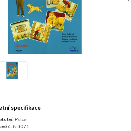
tní specifikace
elství:
Práce
vé č.
8-3071