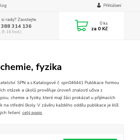
log
Přihlášení
 si rady? Zavolejte.
0
ks
 388 314 136
za
0 Kč
, 8-16 hod.)
 chemie, fyzika
atelství: SPN a.s.Katalogové č. spn046441 Publikace formou
ých otázek a úkolů prověřuje úroveň znalostí učiva z
pisu, chemie a fyziky, které mají žáci prokázat u přijímacích
k na střední školy. V závěru každého oddílu publikace je klíš
ých řešení.
celý popis