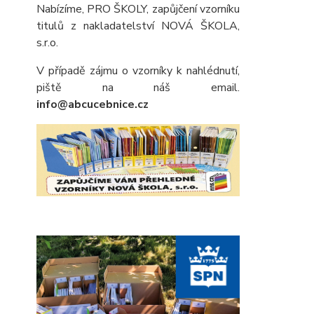
Nabízíme, PRO ŠKOLY, zapůjčení vzorníku
titulů z nakladatelství NOVÁ ŠKOLA,
s.r.o.
V případě zájmu o vzorníky k nahlédnutí,
piště na náš email.
info@abcucebnice.cz