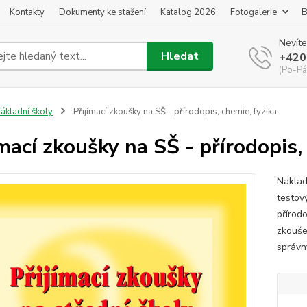
Kontakty
Dokumenty ke stažení
Katalog 2026
Fotogalerie
B
Nevíte
Hledat
+420
(Po-Pá
ákladní školy
Přijímací zkoušky na SŠ - přírodopis, chemie, fyzika
ímací zkoušky na SŠ - přírodopis,
Naklad
testov
přírodo
zkouše
správn