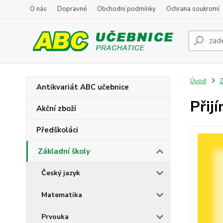
O nás
Dopravné
Obchodní podmínky
Ochrana soukromí
Úvod
Z
Antikvariát ABC učebnice
Přij
Akční zboží
Předškoláci
Základní školy
Český jazyk
Matematika
Prvouka