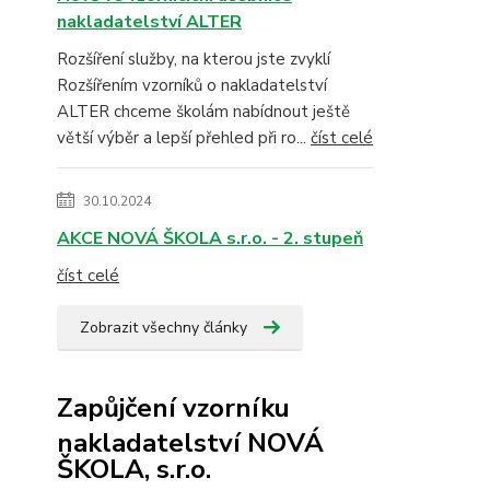
nakladatelství ALTER
Rozšíření služby, na kterou jste zvyklí
Rozšířením vzorníků o nakladatelství
ALTER chceme školám nabídnout ještě
větší výběr a lepší přehled při ro...
číst celé
30.10.2024
AKCE NOVÁ ŠKOLA s.r.o. - 2. stupeň
číst celé
Zobrazit všechny články
Zapůjčení vzorníku
nakladatelství NOVÁ
ŠKOLA, s.r.o.