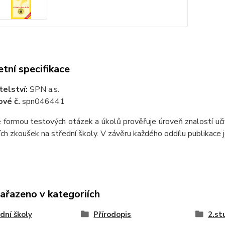
tní specifikace
telství:
SPN a.s.
vé č.
spn046441
 formou testových otázek a úkolů prověřuje úroveň znalostí učiva
cích zkoušek na střední školy. V závěru každého oddílu publikace j
zařazeno v kategoriích
dní školy
Přírodopis
2.st