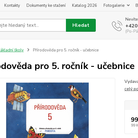
Kontakty
Dokumenty ke stažení
Katalog 2026
Fotogalerie
B
Nevíte
Hledat
+420
(Po-Pá
ákladní školy
Přírodověda pro 5. ročník - učebnice
odověda pro 5. ročník - učebnice
Vydava
celý p
99
99 