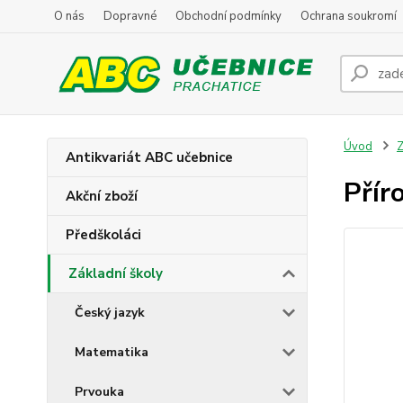
O nás
Dopravné
Obchodní podmínky
Ochrana soukromí
Úvod
Z
Antikvariát ABC učebnice
Přír
Akční zboží
Předškoláci
Základní školy
Český jazyk
Matematika
Prvouka