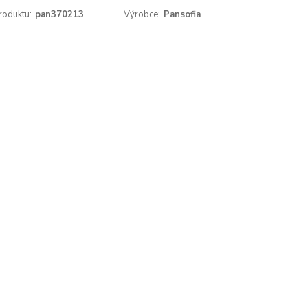
roduktu:
pan370213
Výrobce:
Pansofia