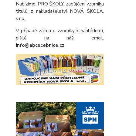
Nabízíme, PRO ŠKOLY, zapůjčení vzorníku
titulů z nakladatelství NOVÁ ŠKOLA,
s.r.o.
V případě zájmu o vzorníky k nahlédnutí,
piště na náš email.
info@abcucebnice.cz