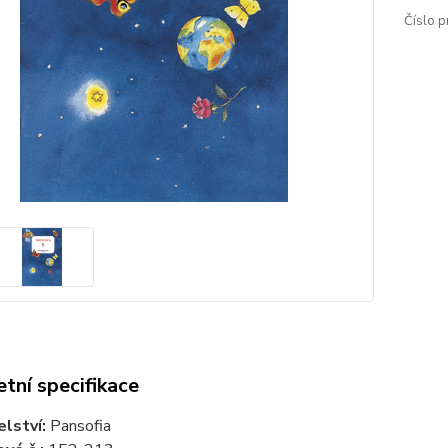
Číslo p
tní specifikace
elství:
Pansofia