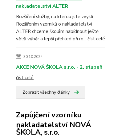
nakladatelství ALTER
Rozšíření služby, na kterou jste zvyklí
Rozšířením vzorníků o nakladatelství
ALTER chceme školám nabídnout ještě
větší výběr a lepší přehled při ro...
číst celé
30.10.2024
AKCE NOVÁ ŠKOLA s.r.o. - 2. stupeň
číst celé
Zobrazit všechny články
Zapůjčení vzorníku
nakladatelství NOVÁ
ŠKOLA, s.r.o.