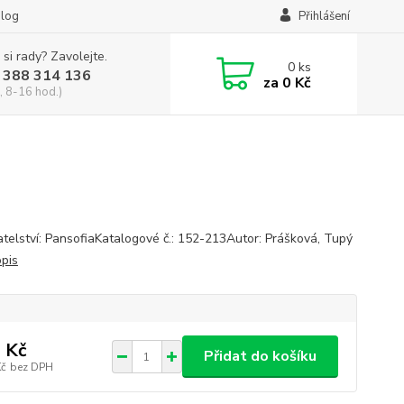
log
Přihlášení
 si rady? Zavolejte.
0
ks
 388 314 136
za
0 Kč
, 8-16 hod.)
telství: PansofiaKatalogové č.: 152-213Autor: Prášková, Tupý
opis
 Kč
Přidat do košíku
Kč
bez DPH