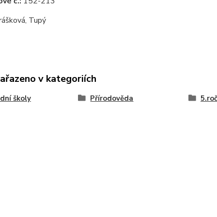
vé č.:
152-213
ášková, Tupý
zařazeno v kategoriích
dní školy
Přírodověda
5.ro