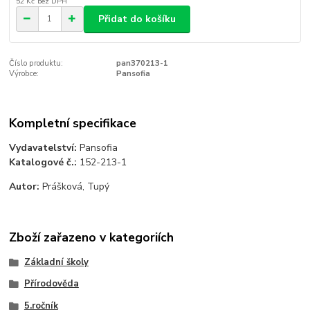
52 Kč
bez DPH
Přidat do košíku
Číslo produktu:
pan370213-1
Výrobce:
Pansofia
Kompletní specifikace
Vydavatelství:
Pansofia
Katalogové č.:
152-213-1
Autor:
Prášková, Tupý
Zboží zařazeno v kategoriích
Základní školy
Přírodověda
5.ročník