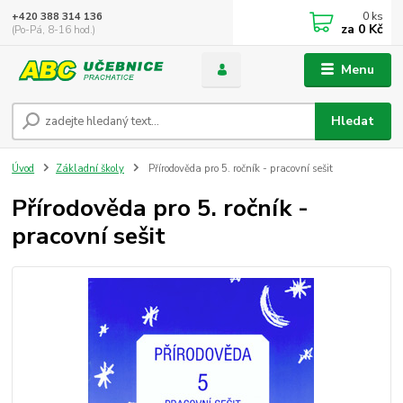
0
ks
+420 388 314 136
za
0 Kč
(Po-Pá, 8-16 hod.)
Menu
Hledat
Úvod
Základní školy
Přírodověda pro 5. ročník - pracovní sešit
Přírodověda pro 5. ročník -
pracovní sešit