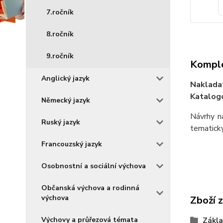
7.ročník
8.ročník
9.ročník
Komple
Anglický jazyk
Naklada
Katalogo
Německý jazyk
Návrhy n
Ruský jazyk
tematický
Francouzský jazyk
Osobnostní a sociální výchova
Občanská výchova a rodinná
výchova
Zboží 
Výchovy a průřezová témata
Zákla