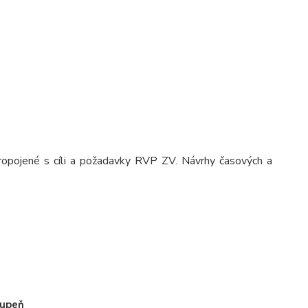
propojené s cíli a požadavky RVP ZV. Návrhy časových a
tupeň