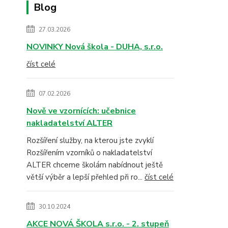
Blog
27.03.2026
NOVINKY Nová škola - DUHA, s.r.o.
číst celé
07.02.2026
Nově ve vzornících: učebnice
nakladatelství ALTER
Rozšíření služby, na kterou jste zvyklí
Rozšířením vzorníků o nakladatelství
ALTER chceme školám nabídnout ještě
větší výběr a lepší přehled při ro...
číst celé
30.10.2024
AKCE NOVÁ ŠKOLA s.r.o. - 2. stupeň