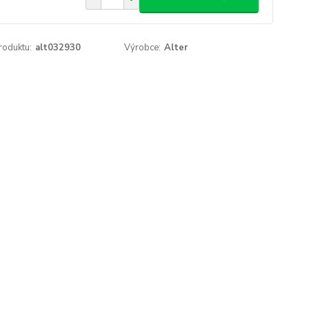
roduktu:
alt032930
Výrobce:
Alter