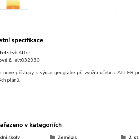
tní specifikace
telství:
Alter
vé č.:
alt032930
a nové přístupy k výuce geografie při využití učebnic ALTER 
ch plánů.
zařazeno v kategoriích
dní školy
Zeměpis
2. s