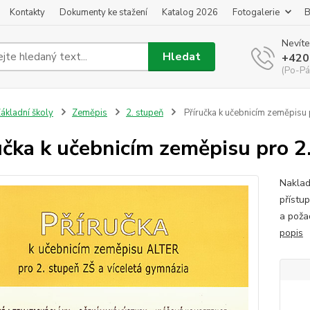
Kontakty
Dokumenty ke stažení
Katalog 2026
Fotogalerie
B
Nevíte
Hledat
+420
(Po-Pá
ákladní školy
Zeměpis
2. stupeň
Příručka k učebnicím zeměpisu 
učka k učebnicím zeměpisu pro 2
Naklad
přístup
a poža
popis