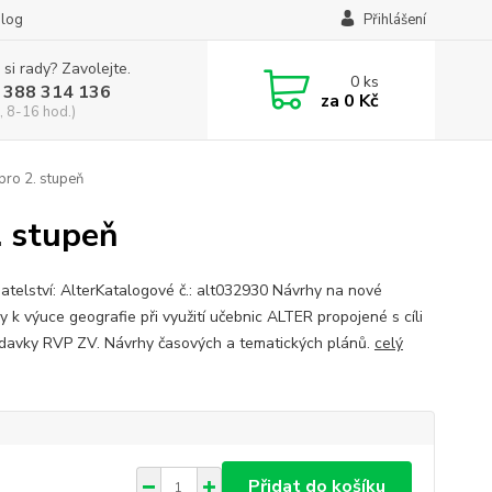
log
Přihlášení
 si rady? Zavolejte.
0
ks
 388 314 136
za
0 Kč
, 8-16 hod.)
pro 2. stupeň
. stupeň
atelství: AlterKatalogové č.: alt032930 Návrhy na nové
y k výuce geografie při využití učebnic ALTER propojené s cíli
davky RVP ZV. Návrhy časových a tematických plánů.
celý
Přidat do košíku