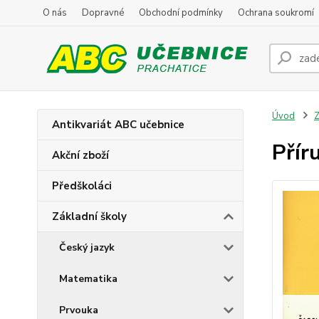
O nás
Dopravné
Obchodní podmínky
Ochrana soukromí
Úvod
Z
Antikvariát ABC učebnice
Přír
Akční zboží
Předškoláci
Základní školy
Český jazyk
Matematika
Prvouka