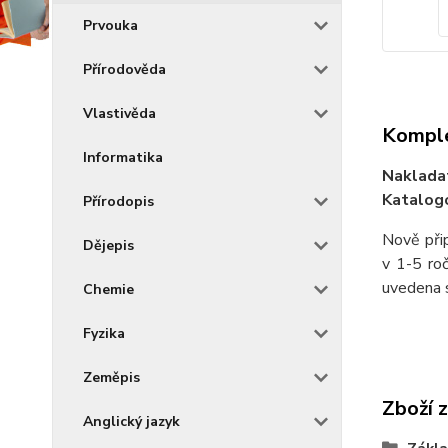
Prvouka
Přírodověda
Vlastivěda
Komple
Informatika
Naklada
Katalogo
Přírodopis
Nově přip
Dějepis
v 1-5 roč
uvedena s
Chemie
Fyzika
Zeměpis
Zboží 
Anglický jazyk