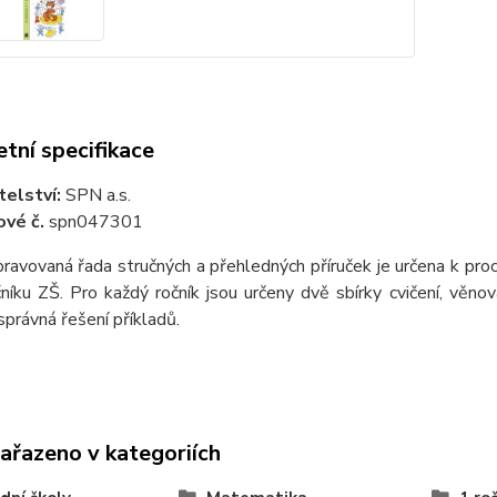
tní specifikace
telství:
SPN a.s.
vé č.
spn047301
ravovaná řada stručných a přehledných příruček je určena k proc
níku ZŠ. Pro každý ročník jsou určeny dvě sbírky cvičení, věno
právná řešení příkladů.
zařazeno v kategoriích