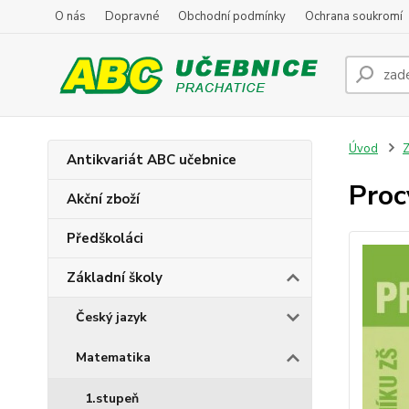
O nás
Dopravné
Obchodní podmínky
Ochrana soukromí
Úvod
Z
Antikvariát ABC učebnice
Proc
Akční zboží
Předškoláci
Základní školy
Český jazyk
Matematika
1.stupeň