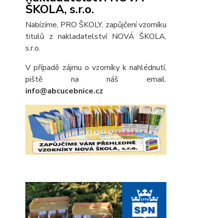
ŠKOLA, s.r.o.
Nabízíme, PRO ŠKOLY, zapůjčení vzorníku
titulů z nakladatelství NOVÁ ŠKOLA,
s.r.o.
V případě zájmu o vzorníky k nahlédnutí,
piště na náš email.
info@abcucebnice.cz