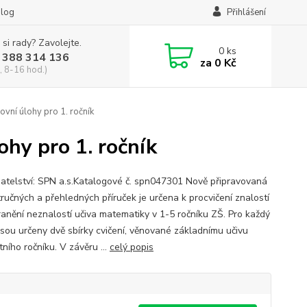
log
Přihlášení
 si rady? Zavolejte.
0
ks
 388 314 136
za
0 Kč
, 8-16 hod.)
ovní úlohy pro 1. ročník
ohy pro 1. ročník
atelství: SPN a.s.Katalogové č. spn047301 Nově připravovaná
tručných a přehledných příruček je určena k procvičení znalostí
ranění neznalostí učiva matematiky v 1-5 ročníku ZŠ. Pro každý
 jsou určeny dvě sbírky cvičení, věnované základnímu učivu
ního ročníku. V závěru ...
celý popis