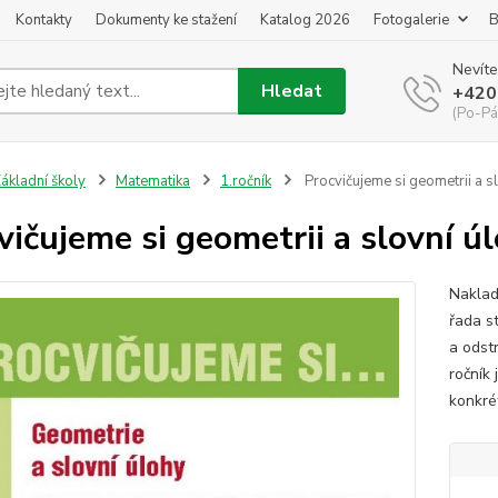
Kontakty
Dokumenty ke stažení
Katalog 2026
Fotogalerie
B
Nevíte
Hledat
+420
(Po-Pá
ákladní školy
Matematika
1.ročník
Procvičujeme si geometrii a sl
vičujeme si geometrii a slovní úl
Naklad
řada s
a odst
ročník
konkrét