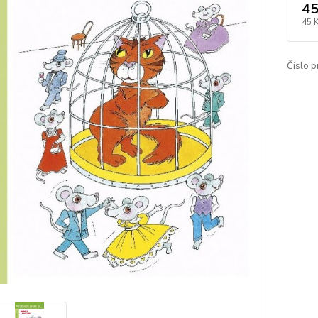
45
45 
Číslo p