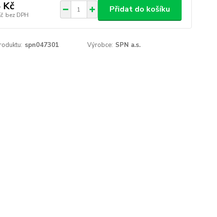
 Kč
Přidat do košíku
Kč
bez DPH
roduktu:
spn047301
Výrobce:
SPN a.s.