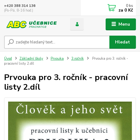
0
ks
+420 388 314 136
za
0 Kč
(Po-Pá, 8-16 hod.)
Menu
Hledat
Úvod
Základní školy
Prvouka
3.ročník
Prvouka pro 3. ročník -
pracovní listy 2.díl
Prvouka pro 3. ročník - pracovní
listy 2.díl