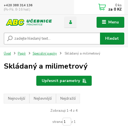
0
ks
+420 388 314 136
za
0 Kč
(Po-Pá, 8-16 hod.)
Menu
Hledat
Úvod
Papír
Speciální papíry
Skládaný a milimetrový
Skládaný a milimetrový
Upřesnit parametry
Nejnovější
Nejlevnější
Nejdražší
Zobrazuji 1-4 z 4
strana
z 1