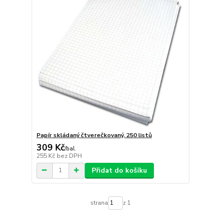
Papír skládaný čtverečkovaný, 250 listů
309 Kč
/
bal.
255 Kč
bez DPH
Přidat do košíku
strana
z 1