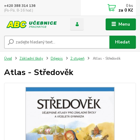
0
ks
+420 388 314 136
za
0 Kč
(Po-Pá, 8-16 hod.)
Menu
Hledat
Úvod
Základní školy
Dějepis
2.stupeň
Atlas - Středověk
Atlas - Středověk