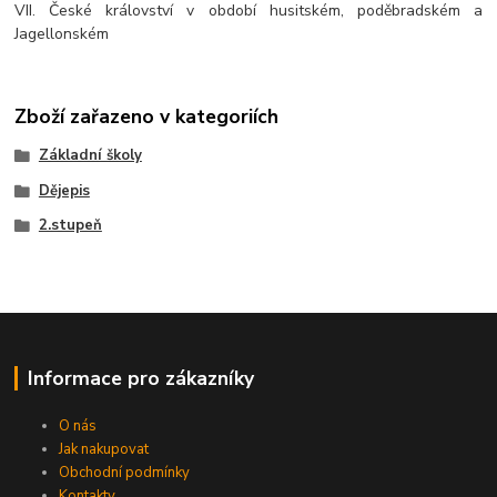
VII. České království v období husitském, poděbradském a
Jagellonském
Zboží zařazeno v kategoriích
Základní školy
Dějepis
2.stupeň
Informace pro zákazníky
O nás
Jak nakupovat
Obchodní podmínky
Kontakty