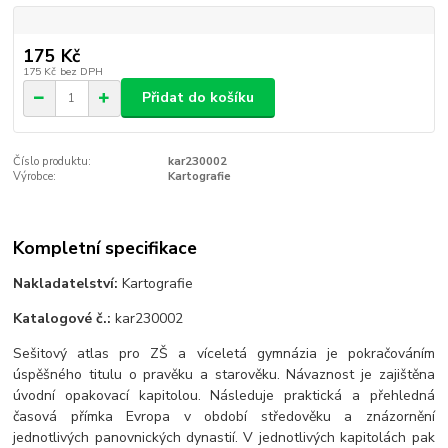
175 Kč
175 Kč
bez DPH
Přidat do košíku
Číslo produktu:
kar230002
Výrobce:
Kartografie
Kompletní specifikace
Nakladatelství:
Kartografie
Katalogové č.:
kar230002
Sešitový atlas pro ZŠ a víceletá gymnázia je pokračováním
úspěšného titulu o pravěku a starověku. Návaznost je zajištěna
úvodní opakovací kapitolou. Následuje praktická a přehledná
časová přímka Evropa v období středověku a znázornění
jednotlivých panovnických dynastií. V jednotlivých kapitolách pak