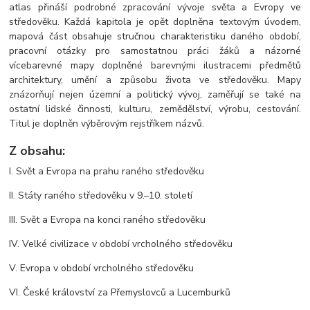
atlas přináší podrobné zpracování vývoje světa a Evropy ve
středověku. Každá kapitola je opět doplněna textovým úvodem,
mapová část obsahuje stručnou charakteristiku daného období,
pracovní otázky pro samostatnou práci žáků a názorné
vícebarevné mapy doplněné barevnými ilustracemi předmětů
architektury, umění a způsobu života ve středověku. Mapy
znázorňují nejen územní a politický vývoj, zaměřují se také na
ostatní lidské činnosti, kulturu, zemědělství, výrobu, cestování.
Titul je doplněn výběrovým rejstříkem názvů.
Z obsahu:
I. Svět a Evropa na prahu raného středověku
II. Státy raného středověku v 9.–10. století
III. Svět a Evropa na konci raného středověku
IV. Velké civilizace v období vrcholného středověku
V. Evropa v období vrcholného středověku
VI. České království za Přemyslovců a Lucemburků