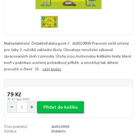
Nakladatelství: DidaktisKatalogové č.: did510806 Pracovní sešit určený
pro žáky 2. ročníků základní školy. Obsahuje množství zábavně
zpracovaných úloh z prvouky. Úlohy jsou motivovány krátkými texty, které
tvoří v publikaci ucelený pohádkový příběh, a umožňují tak dětem
procvičit si čtení . Úl...
celý popis
79 Kč
79 Kč
bez DPH
Přidat do košíku
Číslo produktu:
did510806
Výrobce:
Didaktis