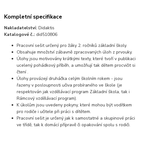
Kompletní specifikace
Nakladatelství:
Didaktis
Katalogové č.:
did510806
Pracovní sešit určený pro žáky 2. ročníků základní školy.
Obsahuje množství zábavně zpracovaných úloh z prvouky.
Úlohy jsou motivovány krátkými texty, které tvoří v publikaci
ucelený pohádkový příběh, a umožňují tak dětem procvičit si
čtení .
Úlohy provázejí druháčka celým školním rokem - jsou
řazeny v posloupnosti učiva probíraného ve škole (je
respektován jak vzdělávací program Základní škola, tak i
Rámcový vzdělávací program).
K úkolům jsou uvedeny pokyny, které mohou být vodítkem
pro rodiče i učitele při práci s dítětem.
Pracovní sešit je určený jak k samostatné a skupinové práci
ve třídě, tak k domácí přípravě či opakování spolu s rodiči.