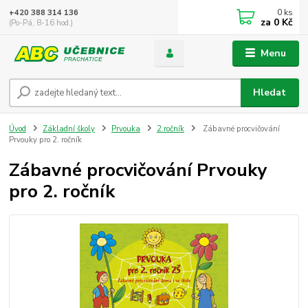
0
ks
+420 388 314 136
za
0 Kč
(Po-Pá, 8-16 hod.)
Menu
Hledat
Úvod
Základní školy
Prvouka
2.ročník
Zábavné procvičování
Prvouky pro 2. ročník
Zábavné procvičování Prvouky
pro 2. ročník