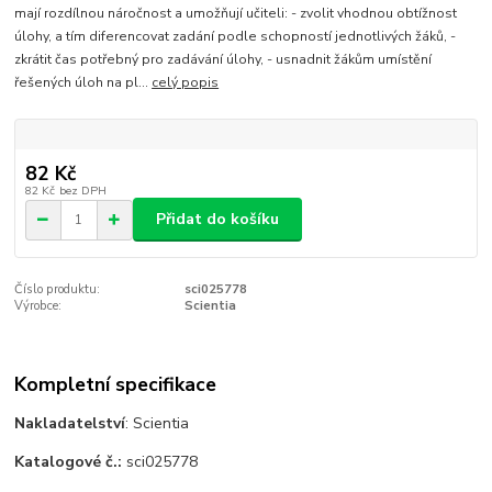
mají rozdílnou náročnost a umožňují učiteli: - zvolit vhodnou obtížnost
úlohy, a tím diferencovat zadání podle schopností jednotlivých žáků, -
zkrátit čas potřebný pro zadávání úlohy, - usnadnit žákům umístění
řešených úloh na pl...
celý popis
82 Kč
82 Kč
bez DPH
Přidat do košíku
Číslo produktu:
sci025778
Výrobce:
Scientia
Kompletní specifikace
Nakladatelství
: Scientia
Katalogové č.:
sci025778