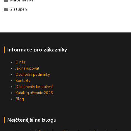
Matematika
2.stupeň
Informace pro zákazníky
O nás
Jak nakupovat
Obchodní podmínky
Kontakty
Dokumenty ke stažení
Katalog učebnic 2026
Blog
Nejčtenější na blogu