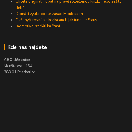
Chcete originální obal na právě rozečtenou knížku nebo sešity
dětí?
Domácí výuka podle zásad Montessori
Dvě myši rovná se kočka aneb jak funguje Fraus
Jak motivovat děti ke čtení
Kde nás najdete
ABC Učebnice
Menšíkova 1154
383 01 Prachatice