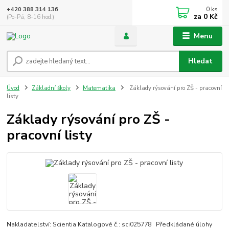
0
ks
+420 388 314 136
za
0 Kč
(Po-Pá, 8-16 hod.)
Menu
Hledat
Úvod
Základní školy
Matematika
Základy rýsování pro ZŠ - pracovní
listy
Základy rýsování pro ZŠ -
pracovní listy
Nakladatelství: Scientia Katalogové č.: sci025778 Předkládané úlohy