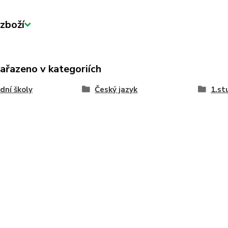
zboží
zařazeno v kategoriích
dní školy
Český jazyk
1.st