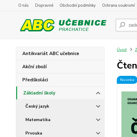
O nás
Dopravné
Obchodní podmínky
Ochrana soukromí
Úvod
Z
Antikvariát ABC učebnice
Čtená
Akční zboží
Předškoláci
Novinka
Základní školy
Český jazyk
Matematika
Prvouka