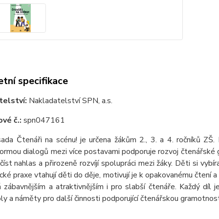
tní specifikace
telství:
Nakladatelství SPN, a.s.
vé č.:
spn047161
sada Čtenáři na scénu! je určena žákům 2., 3. a 4. ročníků ZŠ
ormou dialogů mezi více postavami podporuje rozvoj čtenářské g
číst nahlas a přirozeně rozvíjí spolupráci mezi žáky. Děti si vybíra
ké praxe vtahují děti do děje, motivují je k opakovanému čtení a o
 zábavnějším a atraktivnějším i pro slabší čtenáře. Každý díl 
oly a náměty pro další činnosti podporující čtenářskou gramotnost