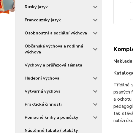
Ruský jazyk
Francouzský jazyk
Osobnostní a sociální výchova
Občanská výchova a rodinná
Komple
výchova
Naklada
Výchovy a průřezová témata
Katalogo
Hudební výchova
Třídílná 
Výtvarná výchova
psaných f
a ochotu 
Praktické činnosti
pedagogic
tak stává
Pomocné knihy a pomůcky
nabízí úk
Nástěnné tabule / plakáty