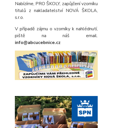
Nabízíme, PRO ŠKOLY, zapůjčení vzorníku
titulů z nakladatelství NOVÁ ŠKOLA,
s.r.o.
V případě zájmu o vzorníky k nahlédnutí,
piště na náš email.
info@abcucebnice.cz