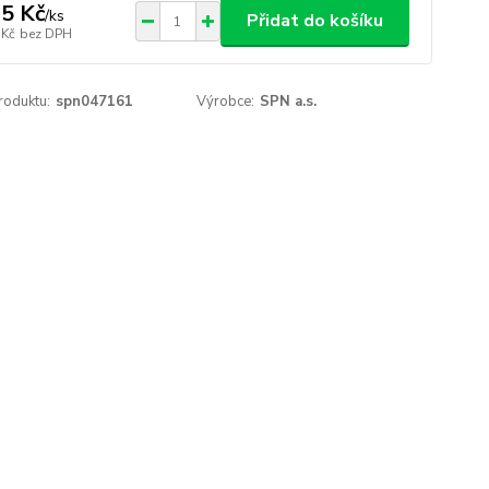
5 Kč
/
ks
Přidat do košíku
 Kč
bez DPH
roduktu:
spn047161
Výrobce:
SPN a.s.