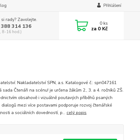
log
Přihlášení
 si rady? Zavolejte.
0
ks
 388 314 136
za
0 Kč
, 8-16 hod.)
atelství: Nakladatelství SPN, a.s. Katalogové č.: spn047161
á sada Čtenáři na scénu! je určena žákům 2., 3. a 4. ročníků ZŠ.
ednictvím obsahově i vizuálně poutavých příběhů psaných
 dialogů mezi více postavami podporuje rozvoj čtenářské
osti a sociálních dovedností, p...
celý popis