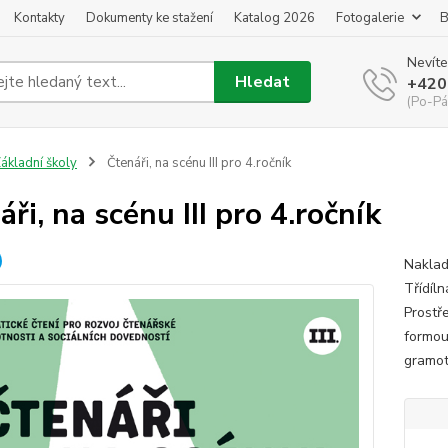
Kontakty
Dokumenty ke stažení
Katalog 2026
Fotogalerie
B
Nevíte
Hledat
+420
(Po-Pá
ákladní školy
Čtenáři, na scénu III pro 4.ročník
ři, na scénu III pro 4.ročník
Naklad
Třídíln
Prostř
formou
gramotn