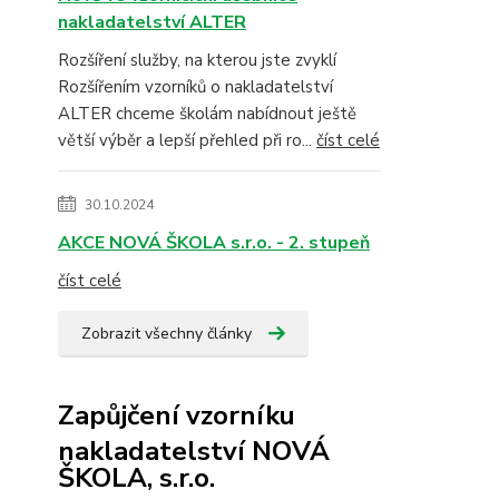
nakladatelství ALTER
Rozšíření služby, na kterou jste zvyklí
Rozšířením vzorníků o nakladatelství
ALTER chceme školám nabídnout ještě
větší výběr a lepší přehled při ro...
číst celé
30.10.2024
AKCE NOVÁ ŠKOLA s.r.o. - 2. stupeň
číst celé
Zobrazit všechny články
Zapůjčení vzorníku
nakladatelství NOVÁ
ŠKOLA, s.r.o.