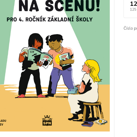
12
125
Číslo p