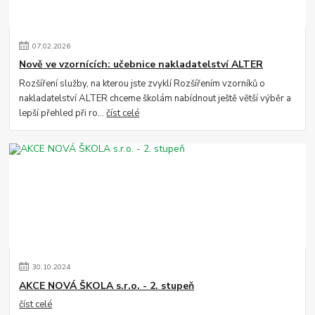
07
.
02
.
2026
Nově ve vzornících: učebnice nakladatelství ALTER
Rozšíření služby, na kterou jste zvyklí Rozšířením vzorníků o
nakladatelství ALTER chceme školám nabídnout ještě větší výběr a
lepší přehled při ro...
číst celé
30
.
10
.
2024
AKCE NOVÁ ŠKOLA s.r.o. - 2. stupeň
číst celé