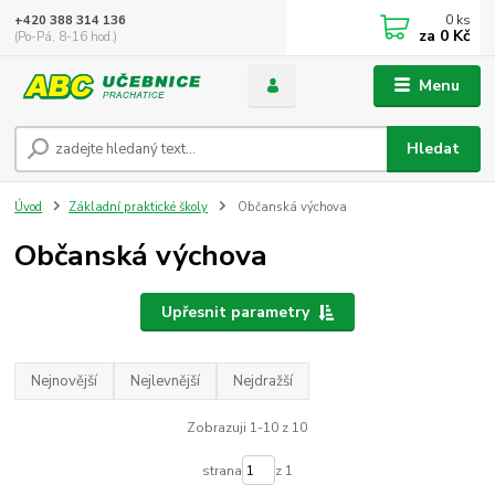
0
ks
+420 388 314 136
za
0 Kč
(Po-Pá, 8-16 hod.)
Menu
Hledat
Úvod
Základní praktické školy
Občanská výchova
Občanská výchova
Upřesnit parametry
Nejnovější
Nejlevnější
Nejdražší
Zobrazuji 1-10 z 10
strana
z 1