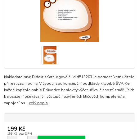
Nakladatelství: DidaktisKatalogové č.: did513203 Je pomocníkem učitele
při realizaci hodiny. V úvodu jsou koncepční podklady k tvorbě ŠVP. Ke
každé kapitole nabízí Průvodce heslovitý výčet učiva, činností směřujících
k dosažení očekávanýh výstupů, rozvíjených klíčových kompetencí a
zapojení os...
celý popis
199 Kč
199 Kč
bez DPH