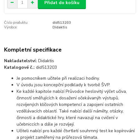
Přidat do košíku
Číslo produktu:
did513203
Výrobce:
Didaktis
Kompletní specifikace
Nakladatelství:
Didaktis
Katalogové č.:
did513203
Je pomocníkem učitele při realizaci hodiny.
V úvodu jsou koncepční podklady k tvorbě ŠVP.
Ke každé kapitole nabízí Průvodce heslovitý výčet učiva,
činností směřujících k dosažení očekávanýh výstupů,
rozvíjených klíčových kompetencí a zapojení ostatních
vzdělávacích oblastí. Také nabízí další náměty, otázky,
činnosti a didaktické hry, které navazují na cvičení v
učebniccích a dále je rozvíjejí.
Učiteli nabízí pro každé čtvrtletí souhrnný test ke kopírování
a projekt zaměřený na průřezová témata.