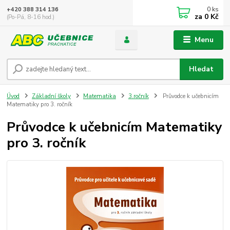
0
ks
+420 388 314 136
za
0 Kč
(Po-Pá, 8-16 hod.)
Menu
Hledat
Úvod
Základní školy
Matematika
3.ročník
Průvodce k učebnicím
Matematiky pro 3. ročník
Průvodce k učebnicím Matematiky
pro 3. ročník