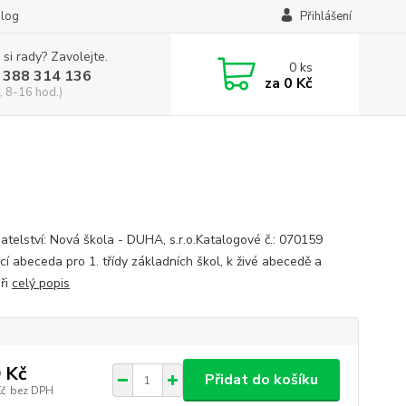
log
Přihlášení
 si rady? Zavolejte.
0
ks
 388 314 136
za
0 Kč
, 8-16 hod.)
atelství: Nová škola - DUHA, s.r.o.Katalogové č.: 070159
cí abeceda pro 1. třídy základních škol, k živé abecedě a
áři
celý popis
 Kč
Přidat do košíku
Kč
bez DPH