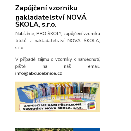
Zapůjčení vzorníku
nakladatelství NOVÁ
ŠKOLA, s.r.o.
Nabízíme, PRO ŠKOLY, zapůjčení vzorníku
titulů z nakladatelství NOVÁ ŠKOLA,
s.r.o.
V případě zájmu o vzorníky k nahlédnutí,
piště na náš email.
info@abcucebnice.cz