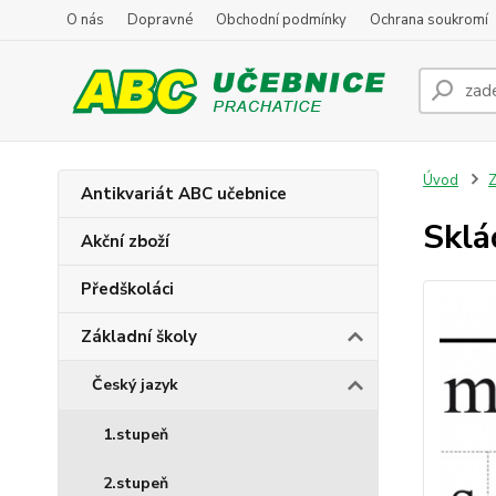
O nás
Dopravné
Obchodní podmínky
Ochrana soukromí
Úvod
Z
Antikvariát ABC učebnice
Sklá
Akční zboží
Předškoláci
Základní školy
Český jazyk
1.stupeň
2.stupeň