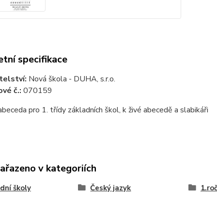
tní specifikace
telství:
Nová škola - DUHA, s.r.o.
vé č.:
070159
abeceda pro 1. třídy základních škol, k živé abecedě a slabikáři
zařazeno v kategoriích
dní školy
Český jazyk
1.ro