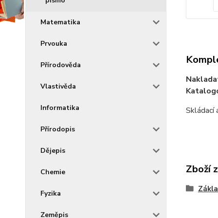
písmo
Matematika
Prvouka
Komple
Přírodověda
Naklada
Vlastivěda
Katalogo
Informatika
Skládací 
Přírodopis
Dějepis
Zboží 
Chemie
Zákla
Fyzika
Zeměpis