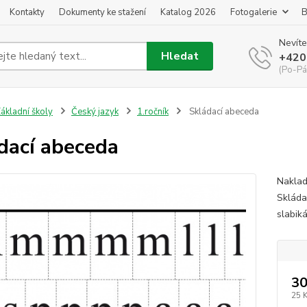
Kontakty
Dokumenty ke stažení
Katalog 2026
Fotogalerie
B
Nevíte
Hledat
+420
(Po-Pá
ákladní školy
Český jazyk
1.ročník
Skládací abeceda
dací abeceda
Naklad
Skláda
slabik
30
25 